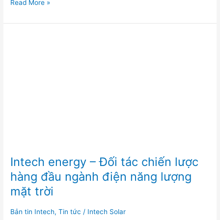
Read More »
Intech
energy
–
Đối
tác
chiến
lược
hàng
đầu
ngành
điện
năng
Intech energy – Đối tác chiến lược
lượng
hàng đầu ngành điện năng lượng
mặt
mặt trời
trời
Bản tin Intech
,
Tin tức
/
Intech Solar