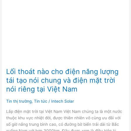
nào
cho
điện
năng
lượng
tái
tạo
nói
chung
và
điện
Lối thoát nào cho điện năng lượng
mặt
tái tạo nói chung và điện mặt trời
trời
nói riêng tại Việt Nam
nói
riêng
Tin thị trường
,
Tin tức
/
Intech Solar
tại
Việt
Lắp điện mặt trời tại Việt Nam Việt Nam chúng ta là một nước
Nam
thuộc khu vực nhiệt đới, được thiên nhiên vô cùng ưu đãi với
số giờ nắng trung bình cao, có đường bờ biển trải dài từ Bắc
xuống Nam với hơn 3000km. Đây được xem là điều kiện lý