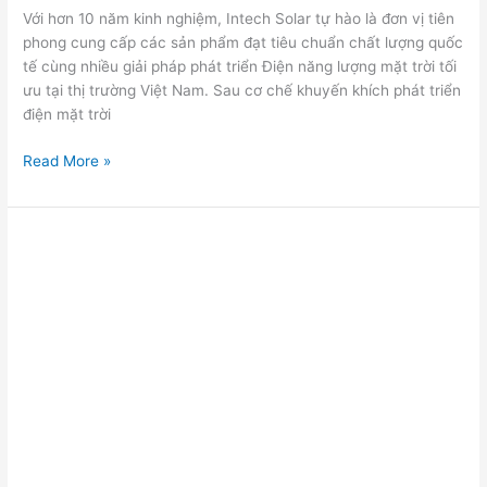
Với hơn 10 năm kinh nghiệm, Intech Solar tự hào là đơn vị tiên
phong cung cấp các sản phẩm đạt tiêu chuẩn chất lượng quốc
tế cùng nhiều giải pháp phát triển Điện năng lượng mặt trời tối
ưu tại thị trường Việt Nam. Sau cơ chế khuyến khích phát triển
điện mặt trời
Read More »
Hệ
thống
điện
mặt
trời
lưu
trữ
3,6kwp
cho
gia
đình