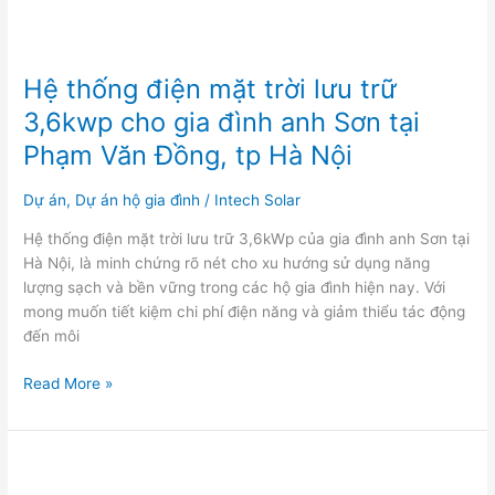
anh
Sơn
tại
Hệ thống điện mặt trời lưu trữ
Phạm
Văn
3,6kwp cho gia đình anh Sơn tại
Đồng,
Phạm Văn Đồng, tp Hà Nội
tp
Hà
Dự án
,
Dự án hộ gia đình
/
Intech Solar
Nội
Hệ thống điện mặt trời lưu trữ 3,6kWp của gia đình anh Sơn tại
Hà Nội, là minh chứng rõ nét cho xu hướng sử dụng năng
lượng sạch và bền vững trong các hộ gia đình hiện nay. Với
mong muốn tiết kiệm chi phí điện năng và giảm thiểu tác động
đến môi
Read More »
Lối
thoát