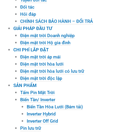
Đối tác
Hỏi đáp
CHÍNH SÁCH BẢO HÀNH – ĐỔI TRẢ
GIẢI PHÁP ĐẦU TƯ
Điện mặt trời Doanh nghiệp
Điện mặt trời Hộ gia đình
CHI PHÍ LẮP ĐẶT
Điện mặt trời áp mái
Điện mặt trời hòa lưới
Điện mặt trời hòa lưới có lưu trữ
Điện mặt trời độc lập
SẢN PHẨM
Tấm Pin Mặt Trời
Biến Tần/ Inverter
Biến Tần Hòa Lưới (Bám tải)
Inverter Hybrid
Inverter Off Grid
Pin lưu trữ