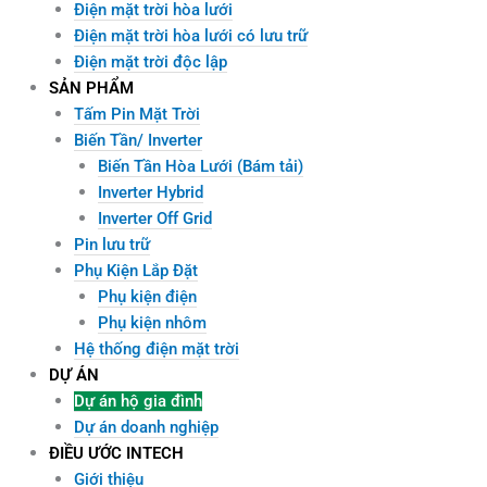
Điện mặt trời hòa lưới
Điện mặt trời hòa lưới có lưu trữ
Điện mặt trời độc lập
SẢN PHẨM
Tấm Pin Mặt Trời
Biến Tần/ Inverter
Biến Tần Hòa Lưới (Bám tải)
Inverter Hybrid
Inverter Off Grid
Pin lưu trữ
Phụ Kiện Lắp Đặt
Phụ kiện điện
Phụ kiện nhôm
Hệ thống điện mặt trời
DỰ ÁN
Dự án hộ gia đình
Dự án doanh nghiệp
ĐIỀU ƯỚC INTECH
Giới thiệu