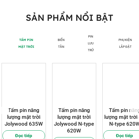
SẢN PHẨM NỔI BẬT
PIN
TẤM PIN
BIẾN
PHỤ KIỆN
LƯU
MẶT TRỜI
TẦN
LẮP ĐẶT
TRỮ
Tấm pin năng
Tấm pin năng
Tấm pin năn
lượng mặt trời
lượng mặt trời
lượng mặt trời
Jolywood 635W
Jolywood N-type
N-type 620
620W
Đọc tiếp
Đọc tiếp