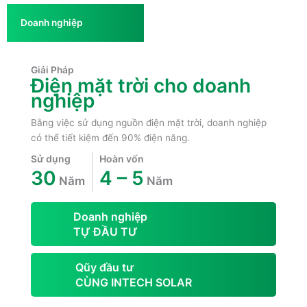
Doanh nghiệp
Giải Pháp
Điện mặt trời cho doanh
nghiệp
Bằng việc sử dụng nguồn điện mặt trời, doanh nghiệp
có thể tiết kiệm đến 90% điện năng.
Sử dụng
Hoàn vốn
30
4 – 5
Năm
Năm
Doanh nghiệp
TỰ ĐẦU TƯ
Qũy đầu tư
CÙNG INTECH SOLAR