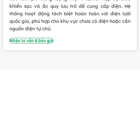
khiển sạc và ắc quy lưu trữ để cung cấp điện. Hệ
thống hoạt động tách biệt hoàn toàn với điện lưới
quốc gia, phù hợp cho khu vực chưa có điện hoặc cần
nguồn điện tự chủ.
Nhận tư vấn & báo giá
GIẢI PHÁP ĐẦU TƯ
Intech Solar hiểu rõ những lợi ích của việc ứng dụng nguồn
năng lượng sạch vào nhiều lĩnh vực khác nhau của cuộc
sống.