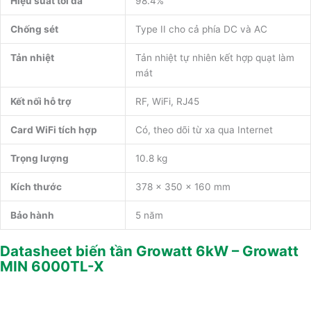
Hiệu suất tối đa
98.4%
Chống sét
Type II cho cả phía DC và AC
Tản nhiệt
Tản nhiệt tự nhiên kết hợp quạt làm
mát
Kết nối hỗ trợ
RF, WiFi, RJ45
Card WiFi tích hợp
Có, theo dõi từ xa qua Internet
Trọng lượng
10.8 kg
Kích thước
378 × 350 × 160 mm
Bảo hành
5 năm
Datasheet biến tần Growatt 6kW – Growatt
MIN 6000TL-X