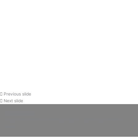
Previous slide
Next slide
INTECH SOLAR
MANG ĐẾN NHỮNG SẢN PHẨM NĂNG LƯỢNG MẶT TRỜI TỐT
NHẤT