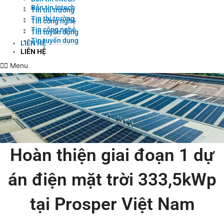
Bản tin Intech
Tin thị trường
Tin thị trường
Tin công nghệ
Tin công nghệ
Tin tuyển dụng
Tin tuyển dụng
LIÊN HỆ
LIÊN HỆ
Menu
Hoàn thiện giai đoạn 1 dự
án điện mặt trời 333,5kWp
tại Prosper Việt Nam