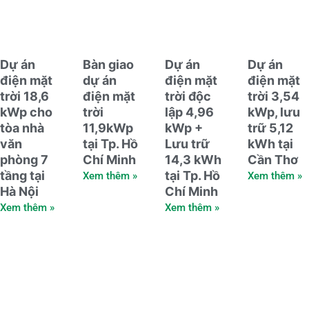
Dự án
Bàn giao
Dự án
Dự án
điện mặt
dự án
điện mặt
điện mặt
trời 18,6
điện mặt
trời độc
trời 3,54
kWp cho
trời
lập 4,96
kWp, lưu
tòa nhà
11,9kWp
kWp +
trữ 5,12
văn
tại Tp. Hồ
Lưu trữ
kWh tại
phòng 7
Chí Minh
14,3 kWh
Cần Thơ
tầng tại
tại Tp. Hồ
Xem thêm »
Xem thêm »
Hà Nội
Chí Minh
Xem thêm »
Xem thêm »