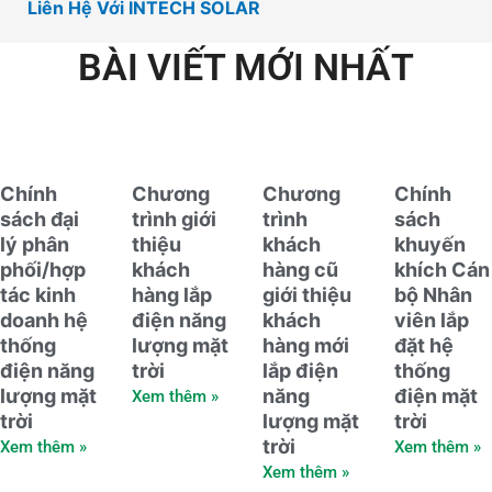
Liên Hệ Với INTECH SOLAR
BÀI VIẾT MỚI NHẤT
Chính
Chương
Chương
Chính
sách đại
trình giới
trình
sách
lý phân
thiệu
khách
khuyến
phối/hợp
khách
hàng cũ
khích Cán
tác kinh
hàng lắp
giới thiệu
bộ Nhân
doanh hệ
điện năng
khách
viên lắp
thống
lượng mặt
hàng mới
đặt hệ
điện năng
trời
lắp điện
thống
lượng mặt
năng
điện mặt
Xem thêm »
trời
lượng mặt
trời
trời
Xem thêm »
Xem thêm »
Xem thêm »