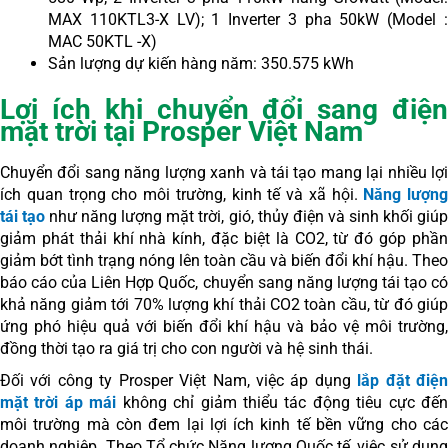
MAX 110KTL3-X LV); 1 Inverter 3 pha 50kW (Model :
MAC 50KTL -X)
Sản lượng dự kiến hàng năm: 350.575 kWh
Lợi ích khi chuyển đổi sang điện
mặt trời tại Prosper Việt Nam
Chuyển đổi sang năng lượng xanh và tái tạo mang lại nhiều lợi
ích quan trọng cho môi trường, kinh tế và xã hội.
Năng lượng
tái tạo
như năng lượng mặt trời, gió, thủy điện và sinh khối giú
giảm phát thải khí nhà kính, đặc biệt là CO2, từ đó góp phần
giảm bớt tình trạng nóng lên toàn cầu và biến đổi khí hậu. Theo
báo cáo của Liên Hợp Quốc, chuyển sang năng lượng tái tạo có
khả năng giảm tới 70% lượng khí thải CO2 toàn cầu, từ đó giúp
ứng phó hiệu quả với biến đổi khí hậu và bảo vệ môi trường,
đồng thời tạo ra giá trị cho con người và hệ sinh thái.
Đối với công ty Prosper Việt Nam, việc áp dụng
lắp đặt điệ
mặt trời áp mái
không chỉ giảm thiểu tác động tiêu cực đến
môi trường mà còn đem lại lợi ích kinh tế bền vững cho các
doanh nghiệp. Theo Tổ chức Năng lượng Quốc tế, việc sử dụng