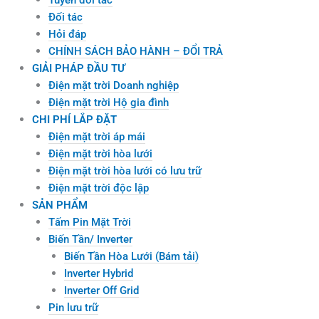
Đối tác
Hỏi đáp
CHÍNH SÁCH BẢO HÀNH – ĐỔI TRẢ
GIẢI PHÁP ĐẦU TƯ
Điện mặt trời Doanh nghiệp
Điện mặt trời Hộ gia đình
CHI PHÍ LẮP ĐẶT
Điện mặt trời áp mái
Điện mặt trời hòa lưới
Điện mặt trời hòa lưới có lưu trữ
Điện mặt trời độc lập
SẢN PHẨM
Tấm Pin Mặt Trời
Biến Tần/ Inverter
Biến Tần Hòa Lưới (Bám tải)
Inverter Hybrid
Inverter Off Grid
Pin lưu trữ