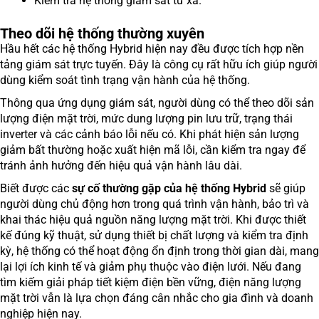
Kiểm tra hệ thống giám sát từ xa.
Theo dõi hệ thống thường xuyên
Hầu hết các hệ thống Hybrid hiện nay đều được tích hợp nền
tảng giám sát trực tuyến. Đây là công cụ rất hữu ích giúp người
dùng kiểm soát tình trạng vận hành của hệ thống.
Thông qua ứng dụng giám sát, người dùng có thể theo dõi sản
lượng điện mặt trời, mức dung lượng pin lưu trữ, trạng thái
inverter và các cảnh báo lỗi nếu có. Khi phát hiện sản lượng
giảm bất thường hoặc xuất hiện mã lỗi, cần kiểm tra ngay để
tránh ảnh hưởng đến hiệu quả vận hành lâu dài.
Biết được các
sự cố thường gặp của hệ thống Hybrid
sẽ giúp
người dùng chủ động hơn trong quá trình vận hành, bảo trì và
khai thác hiệu quả nguồn năng lượng mặt trời. Khi được thiết
kế đúng kỹ thuật, sử dụng thiết bị chất lượng và kiểm tra định
kỳ, hệ thống có thể hoạt động ổn định trong thời gian dài, mang
lại lợi ích kinh tế và giảm phụ thuộc vào điện lưới. Nếu đang
tìm kiếm giải pháp tiết kiệm điện bền vững, điện năng lượng
mặt trời vẫn là lựa chọn đáng cân nhắc cho gia đình và doanh
nghiệp hiện nay.