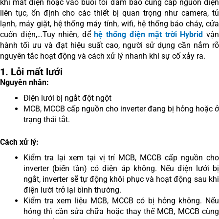
khi mất điện hoặc vào buổi tối đảm bảo cung cấp nguồn điện
liên tục, ổn định cho các thiết bị quan trọng như camera, tủ
lạnh, máy giặt, hệ thống máy tính, wifi, hệ thống báo cháy, cửa
cuốn điện,…Tuy nhiên, để
hệ thống điện mặt trời Hybrid
vậ
hành tối ưu và đạt hiệu suất cao, người sử dụng cần nắm rõ
nguyên tắc hoạt động và cách xử lý nhanh khi sự cố xảy ra.
1. Lỗi mất lưới
Nguyên nhân:
Điện lưới bị ngắt đột ngột
MCB, MCCB cấp nguồn cho inverter đang bị hỏng hoặc ở
trạng thái tắt.
Cách xử lý:
Kiểm tra lại xem tại vị trí MCB, MCCB cấp nguồn cho
inverter (biến tần) có điện áp không. Nếu điện lưới bị
ngắt, inverter sẽ tự động khôi phục và hoạt động sau khi
điện lưới trở lại bình thường.
Kiểm tra xem liệu MCB, MCCB có bị hỏng không. Nếu
hỏng thì cần sửa chữa hoặc thay thế MCB, MCCB cùng