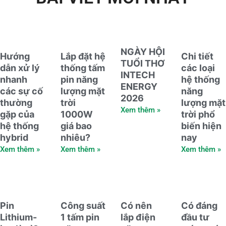
NGÀY HỘI
Hướng
Lắp đặt hệ
Chi tiết
TUỔI THƠ
dẫn xử lý
thống tấm
các loại
INTECH
nhanh
pin năng
hệ thống
ENERGY
các sự cố
lượng mặt
năng
2026
thường
trời
lượng mặt
Xem thêm »
gặp của
1000W
trời phổ
hệ thống
giá bao
biến hiện
hybrid
nhiêu?
nay
Xem thêm »
Xem thêm »
Xem thêm »
Pin
Công suất
Có nên
Có đáng
Lithium-
1 tấm pin
lắp điện
đầu tư