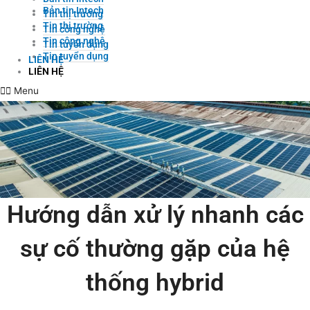
Bản tin Intech
Tin thị trường
Tin thị trường
Tin công nghệ
Tin công nghệ
Tin tuyển dụng
Tin tuyển dụng
LIÊN HỆ
LIÊN HỆ
Menu
Hướng dẫn xử lý nhanh các
sự cố thường gặp của hệ
thống hybrid