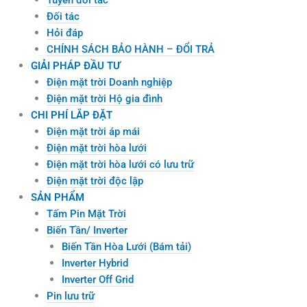
Đối tác
Hỏi đáp
CHÍNH SÁCH BẢO HÀNH – ĐỔI TRẢ
GIẢI PHÁP ĐẦU TƯ
Điện mặt trời Doanh nghiệp
Điện mặt trời Hộ gia đình
CHI PHÍ LẮP ĐẶT
Điện mặt trời áp mái
Điện mặt trời hòa lưới
Điện mặt trời hòa lưới có lưu trữ
Điện mặt trời độc lập
SẢN PHẨM
Tấm Pin Mặt Trời
Biến Tần/ Inverter
Biến Tần Hòa Lưới (Bám tải)
Inverter Hybrid
Inverter Off Grid
Pin lưu trữ