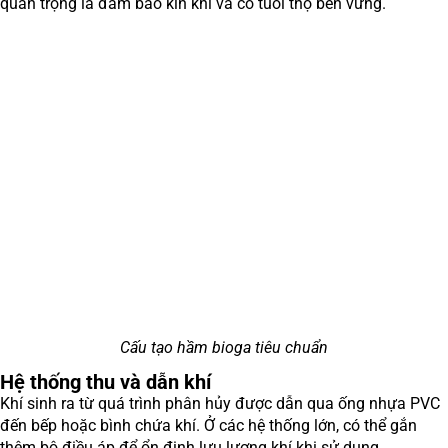
quan trọng là đảm bảo kín khí và có tuổi thọ bền vững.
Cấu tạo hầm bioga tiêu chuẩn
Hệ thống thu và dẫn khí
Khí sinh ra từ quá trình phân hủy được dẫn qua ống nhựa PVC
đến bếp hoặc bình chứa khí. Ở các hệ thống lớn, có thể gắn
thêm bộ điều áp để ổn định lưu lượng khí khi sử dụng.