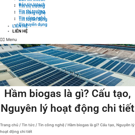
Bản tin Intech
Tin thị trường
Tin thị trường
Tin công nghệ
Tin công nghệ
Tin tuyển dụng
Tin tuyển dụng
LIÊN HỆ
LIÊN HỆ
Menu
Hầm biogas là gì? Cấu tạo,
Nguyên lý hoạt động chi tiết
Trang chủ
/
Tin tức
/
Tin công nghệ
/ Hầm biogas là gì? Cấu tạo, Nguyên lý
hoạt động chi tiết