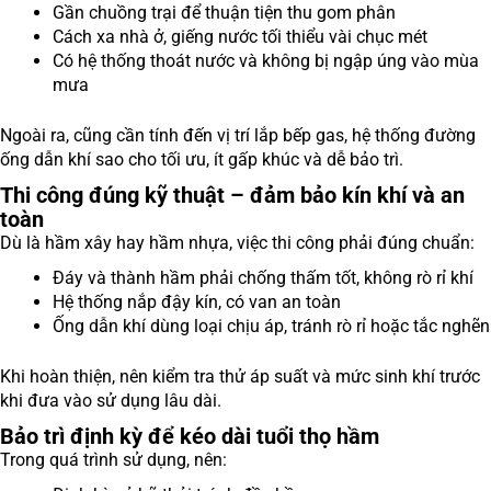
Gần chuồng trại để thuận tiện thu gom phân
Cách xa nhà ở, giếng nước tối thiểu vài chục mét
Có hệ thống thoát nước và không bị ngập úng vào mùa
mưa
Ngoài ra, cũng cần tính đến vị trí lắp bếp gas, hệ thống đường
ống dẫn khí sao cho tối ưu, ít gấp khúc và dễ bảo trì.
Thi công đúng kỹ thuật – đảm bảo kín khí và an
toàn
Dù là hầm xây hay hầm nhựa, việc thi công phải đúng chuẩn:
Đáy và thành hầm phải chống thấm tốt, không rò rỉ khí
Hệ thống nắp đậy kín, có van an toàn
Ống dẫn khí dùng loại chịu áp, tránh rò rỉ hoặc tắc nghẽn
Khi hoàn thiện, nên kiểm tra thử áp suất và mức sinh khí trước
khi đưa vào sử dụng lâu dài.
Bảo trì định kỳ để kéo dài tuổi thọ hầm
Trong quá trình sử dụng, nên: