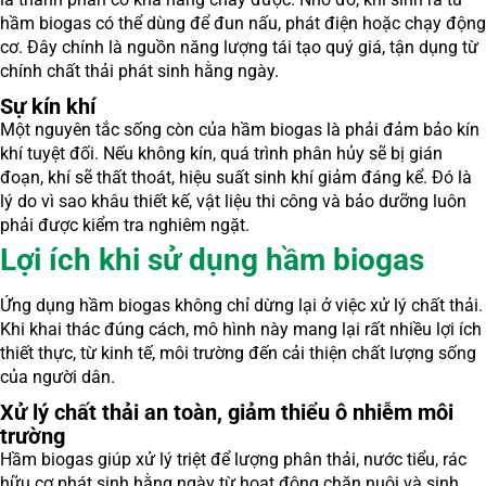
hầm biogas có thể dùng để đun nấu, phát điện hoặc chạy động
cơ. Đây chính là nguồn năng lượng tái tạo quý giá, tận dụng từ
chính chất thải phát sinh hằng ngày.
Sự kín khí
Một nguyên tắc sống còn của hầm biogas là phải đảm bảo kín
khí tuyệt đối. Nếu không kín, quá trình phân hủy sẽ bị gián
đoạn, khí sẽ thất thoát, hiệu suất sinh khí giảm đáng kể. Đó là
lý do vì sao khâu thiết kế, vật liệu thi công và bảo dưỡng luôn
phải được kiểm tra nghiêm ngặt.
Lợi ích khi sử dụng hầm biogas
Ứng dụng hầm biogas không chỉ dừng lại ở việc xử lý chất thải.
Khi khai thác đúng cách, mô hình này mang lại rất nhiều lợi ích
thiết thực, từ kinh tế, môi trường đến cải thiện chất lượng sống
của người dân.
Xử lý chất thải an toàn, giảm thiểu ô nhiễm môi
trường
Hầm biogas giúp xử lý triệt để lượng phân thải, nước tiểu, rác
hữu cơ phát sinh hằng ngày từ hoạt động chăn nuôi và sinh