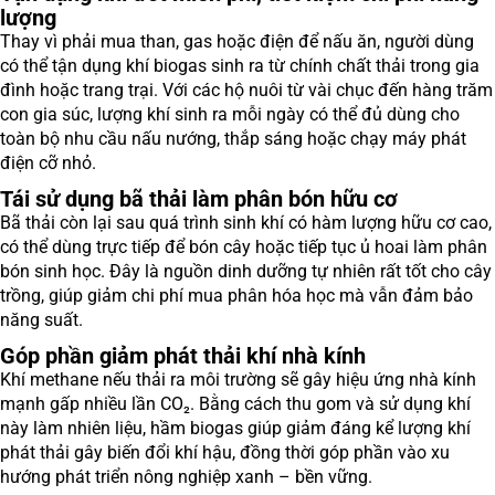
lượng
Thay vì phải mua than, gas hoặc điện để nấu ăn, người dùng
có thể tận dụng khí biogas sinh ra từ chính chất thải trong gia
đình hoặc trang trại. Với các hộ nuôi từ vài chục đến hàng trăm
con gia súc, lượng khí sinh ra mỗi ngày có thể đủ dùng cho
toàn bộ nhu cầu nấu nướng, thắp sáng hoặc chạy máy phát
điện cỡ nhỏ.
Tái sử dụng bã thải làm phân bón hữu cơ
Bã thải còn lại sau quá trình sinh khí có hàm lượng hữu cơ cao,
có thể dùng trực tiếp để bón cây hoặc tiếp tục ủ hoai làm phân
bón sinh học. Đây là nguồn dinh dưỡng tự nhiên rất tốt cho cây
trồng, giúp giảm chi phí mua phân hóa học mà vẫn đảm bảo
năng suất.
Góp phần giảm phát thải khí nhà kính
Khí methane nếu thải ra môi trường sẽ gây hiệu ứng nhà kính
mạnh gấp nhiều lần CO₂. Bằng cách thu gom và sử dụng khí
này làm nhiên liệu, hầm biogas giúp giảm đáng kể lượng khí
phát thải gây biến đổi khí hậu, đồng thời góp phần vào xu
hướng phát triển nông nghiệp xanh – bền vững.