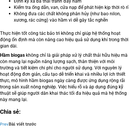
Định kỳ xả bã thải tránh đầy hầm
Kiểm tra ống dẫn, van, cửa nạp để phát hiện kịp thời rò rỉ
Không đưa các chất không phân hủy (như bao nilon,
xương, rác cứng) vào hầm vì dễ gây tắc nghẽn
Thực hiện tốt công tác bảo trì không chỉ giúp hệ thống hoạt
động ổn định mà còn nâng cao hiệu quả sử dụng khí trong thời
gian dài.
Hầm biogas
không chỉ là giải pháp xử lý chất thải hữu hiệu mà
còn mang lại nguồn năng lượng sạch, thân thiện với môi
trường và tiết kiệm chi phí cho người sử dụng. Với nguyên lý
hoạt động đơn giản, cấu tạo dễ triển khai và nhiều lợi ích thiết
thực, mô hình hầm biogas ngày càng được ứng dụng rộng rãi
trong sản xuất nông nghiệp. Việc hiểu rõ và áp dụng đúng kỹ
thuật sẽ giúp người dân khai thác tối đa hiệu quả mà hệ thống
này mang lại.
Chia sẻ:
Bài viết trước
Prev