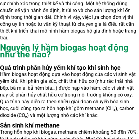
sự chính xác trong thiết kế và thi công. Một hệ thống đúng
chuẩn sẽ vận hành ổn định, ít rủi ro và cho sản lượng khí ổn
định trong thời gian dài. Chính vì vậy, việc lựa chọn đơn vị thi
công uy tín hoặc tư vấn kỹ thuật từ chuyên gia là điều rất cần
thiết khi triển khai mô hình hầm biogas hộ gia đình hoặc trang
trại.
Nguyên lý hầm biogas hoạt động
như thế nào?
Quá trình phân hủy yếm khí tạo khí sinh học
Hầm biogas hoạt động dựa vào hoạt động của các vi sinh vật
yếm khí. Khi phân gia súc, chất thải hữu cơ (như rác thải nhà
bếp, bã mía, bã hèm bia…) được nạp vào hầm, các vi sinh vật
này sẽ phân hủy chất hữu cơ trong môi trường không có oxy.
Quá trình này diễn ra theo nhiều giai đoạn chuyển hóa sinh
học, cuối cùng tạo ra hỗn hợp khí gồm methane (CH₄), carbon
dioxide (CO₂) và một lượng nhỏ các khí khác.
Sản sinh khí methane
Trong hỗn hợp khí biogas, methane chiếm khoảng 50 đến 70%,
là thành phần có khả năng cháy được. Nhờ đó, khí sinh ra từ