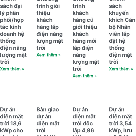
sách đại
trình giới
trình
sách
lý phân
thiệu
khách
khuyến
phối/hợp
khách
hàng cũ
khích Cán
tác kinh
hàng lắp
giới thiệu
bộ Nhân
doanh hệ
điện năng
khách
viên lắp
thống
lượng mặt
hàng mới
đặt hệ
điện năng
trời
lắp điện
thống
lượng mặt
năng
điện mặt
Xem thêm »
trời
lượng mặt
trời
trời
Xem thêm »
Xem thêm »
Xem thêm »
Dự án
Bàn giao
Dự án
Dự án
điện mặt
dự án
điện mặt
điện mặt
trời 18,6
điện mặt
trời độc
trời 3,54
kWp cho
trời
lập 4,96
kWp, lưu