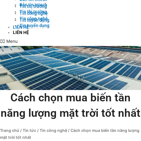
Bản tin Intech
Tin thị trường
Tin thị trường
Tin công nghệ
Tin công nghệ
Tin tuyển dụng
Tin tuyển dụng
LIÊN HỆ
LIÊN HỆ
Menu
Cách chọn mua biến tần
năng lượng mặt trời tốt nhất
Trang chủ
/
Tin tức
/
Tin công nghệ
/ Cách chọn mua biến tần năng lượng
mặt trời tốt nhất