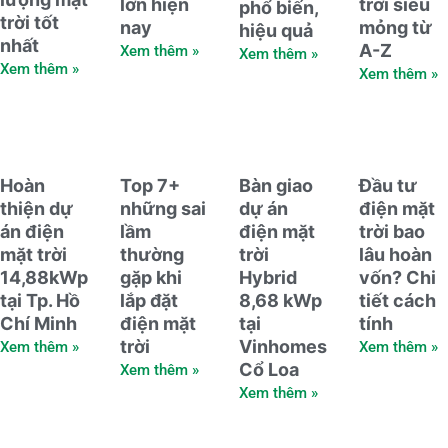
lớn hiện
trời siêu
phổ biến,
trời tốt
nay
mỏng từ
hiệu quả
nhất
A-Z
Xem thêm »
Xem thêm »
Xem thêm »
Xem thêm »
Hoàn
Top 7+
Bàn giao
Đầu tư
thiện dự
những sai
dự án
điện mặt
án điện
lầm
điện mặt
trời bao
mặt trời
thường
trời
lâu hoàn
14,88kWp
gặp khi
Hybrid
vốn? Chi
tại Tp. Hồ
lắp đặt
8,68 kWp
tiết cách
Chí Minh
điện mặt
tại
tính
trời
Vinhomes
Xem thêm »
Xem thêm »
Cổ Loa
Xem thêm »
Xem thêm »