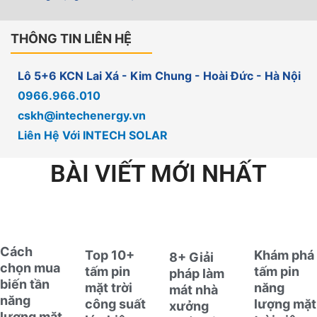
THÔNG TIN LIÊN HỆ
Lô 5+6 KCN Lai Xá - Kim Chung - Hoài Đức - Hà Nội
0966.966.010
cskh@intechenergy.vn
Liên Hệ Với INTECH SOLAR
BÀI VIẾT MỚI NHẤT
Cách
Top 10+
Khám phá
8+ Giải
chọn mua
tấm pin
tấm pin
pháp làm
biến tần
mặt trời
năng
mát nhà
năng
công suất
lượng mặt
xưởng
lượng mặt