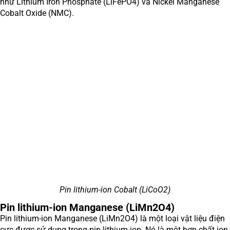
như Lithium Iron Phosphate (LiFePO4) và Nickel Manganese
Cobalt Oxide (NMC).
Pin lithium-ion Cobalt (LiCoO2)
Pin lithium-ion Manganese (LiMn2O4)
Pin lithium-ion Manganese (LiMn2O4) là một loại vật liệu điện
cực được sử dụng trong pin lithium-ion. Nó là một hợp chất ion