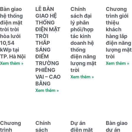
Bàn giao
LỄ BÀN
Chính
Chương
hệ thống
GIAO HỆ
sách đại
trình giới
điện mặt
THỐNG
lý phân
thiệu
trời trời
ĐIỆN MẶT
phối/hợp
khách
hòa lưới
TRỜI
tác kinh
hàng lắp
10,54
THẮP
doanh hệ
điện năng
kWp tại
SÁNG
thống
lượng mặt
TP. Hà Nội
ĐIỂM
điện năng
trời
TRƯỜNG
lượng mặt
Xem thêm »
Xem thêm »
PHIÊNG
trời
VAI – CAO
Xem thêm »
BẰNG
Xem thêm »
Chương
Chính
Dự án
Bàn giao
trình
sách
điện mặt
dự án