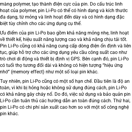
màng polymer, tạo thành điện cực của pin. Do cấu trúc linh
hoạt của polymer, pin Li-Po có thể có hình dạng và kích thước
đa dạng, từ mỏng và linh hoạt đến dày và có hình dạng đặc
biệt tùy chỉnh cho các ứng dụng cụ thể.
Ưu điểm của pin Li-Po bao gồm khả năng mỏng nhẹ, linh hoạt
về thiết kế, hiệu suất năng lượng cao và khả năng chịu tải tốt.
Pin Li-Po cũng có khả năng cung cấp dòng điện ổn định và liên
tục, giúp hỗ trợ cho các ứng dụng yêu cầu công suất cao như
trò chơi di động và thiết bị định vị GPS. Bên cạnh đó, pin Li-Po
có tuổi thọ tương đối dài và không có hiện tượng “hiệu ứng
nhớ” (memory effect) như một số loại pin khác.
Tuy nhiên, pin Li-Po cũng có một số hạn chế. Đầu tiên là độ an
toàn, vì khi bị hỏng hoặc không sử dụng đúng cách, pin Li-Po
có khả năng gây cháy nổ. Do đó, việc sử dụng và bảo quản pin
Li-Po cần tuân thủ các hướng dẫn an toàn đúng cách. Thứ hai,
pin Li-Po có chi phí sản xuất cao hơn so với một số công nghệ
pin khác.