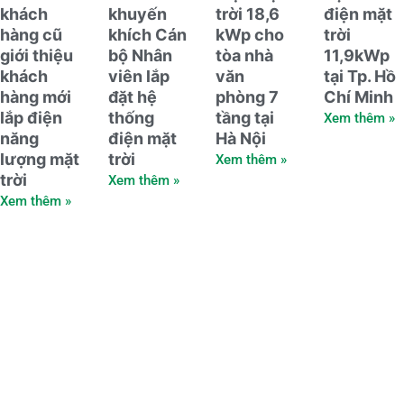
khách
khuyến
trời 18,6
điện mặt
hàng cũ
khích Cán
kWp cho
trời
giới thiệu
bộ Nhân
tòa nhà
11,9kWp
khách
viên lắp
văn
tại Tp. Hồ
hàng mới
đặt hệ
phòng 7
Chí Minh
lắp điện
thống
tầng tại
Xem thêm »
năng
điện mặt
Hà Nội
lượng mặt
trời
Xem thêm »
trời
Xem thêm »
Xem thêm »