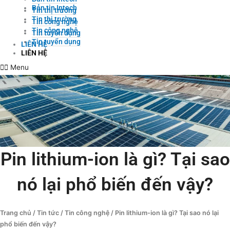
Bản tin Intech
Tin thị trường
Tin thị trường
Tin công nghệ
Tin công nghệ
Tin tuyển dụng
Tin tuyển dụng
LIÊN HỆ
LIÊN HỆ
Menu
Pin lithium-ion là gì? Tại sao
nó lại phổ biến đến vậy?
Trang chủ
/
Tin tức
/
Tin công nghệ
/ Pin lithium-ion là gì? Tại sao nó lại
phổ biến đến vậy?