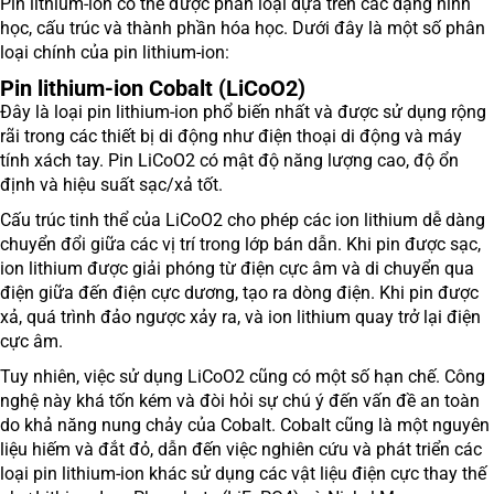
Pin lithium-ion có thể được phân loại dựa trên các dạng hình
học, cấu trúc và thành phần hóa học. Dưới đây là một số phân
loại chính của pin lithium-ion:
Pin lithium-ion Cobalt (LiCoO2)
Đây là loại pin lithium-ion phổ biến nhất và được sử dụng rộng
rãi trong các thiết bị di động như điện thoại di động và máy
tính xách tay. Pin LiCoO2 có mật độ năng lượng cao, độ ổn
định và hiệu suất sạc/xả tốt.
Cấu trúc tinh thể của LiCoO2 cho phép các ion lithium dễ dàng
chuyển đổi giữa các vị trí trong lớp bán dẫn. Khi pin được sạc,
ion lithium được giải phóng từ điện cực âm và di chuyển qua
điện giữa đến điện cực dương, tạo ra dòng điện. Khi pin được
xả, quá trình đảo ngược xảy ra, và ion lithium quay trở lại điện
cực âm.
Tuy nhiên, việc sử dụng LiCoO2 cũng có một số hạn chế. Công
nghệ này khá tốn kém và đòi hỏi sự chú ý đến vấn đề an toàn
do khả năng nung chảy của Cobalt. Cobalt cũng là một nguyên
liệu hiếm và đắt đỏ, dẫn đến việc nghiên cứu và phát triển các
loại pin lithium-ion khác sử dụng các vật liệu điện cực thay thế